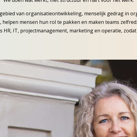
We doen wat werkt, met structuur en hart voor het werk.
 gebied van organisatieontwikkeling, menselijk gedrag in o
helpen mensen hun rol te pakken en maken teams zelfredz
ls HR, IT, projectmanagement, marketing en operatie, zodat 